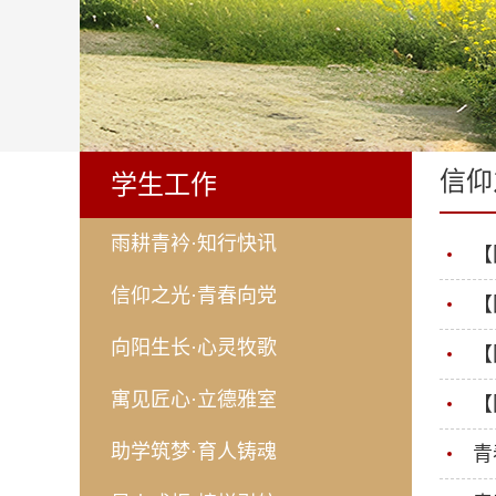
信仰
学生工作
雨耕青衿·知行快讯
【
信仰之光·青春向党
【
向阳生长·心灵牧歌
【
寓见匠心·立德雅室
【
助学筑梦·育人铸魂
青