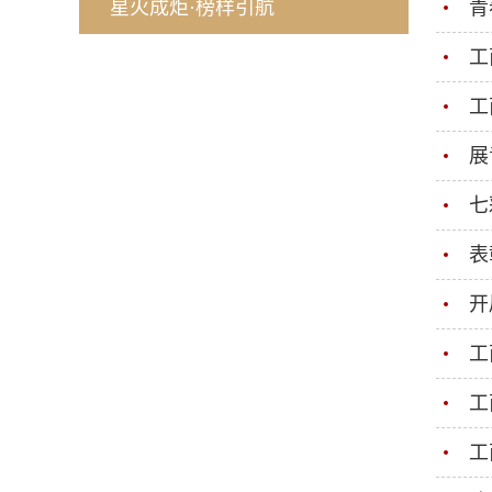
星火成炬·榜样引航
青
工
工
展
七
表
开
工
工
工