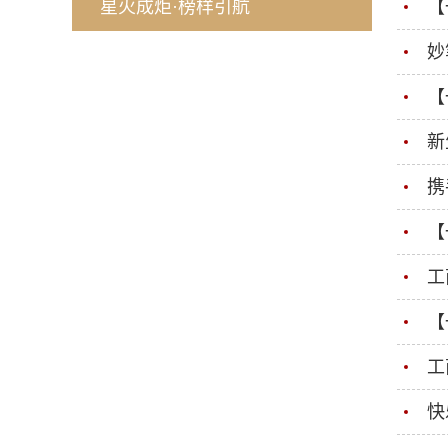
星火成炬·榜样引航
【
妙
【
新
携
【
工
【
工
快