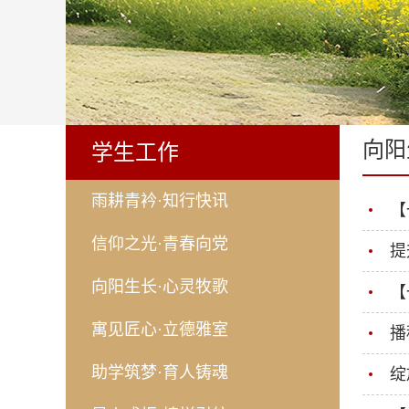
向阳
学生工作
雨耕青衿·知行快讯
【
信仰之光·青春向党
提
向阳生长·心灵牧歌
【
寓见匠心·立德雅室
播
助学筑梦·育人铸魂
绽