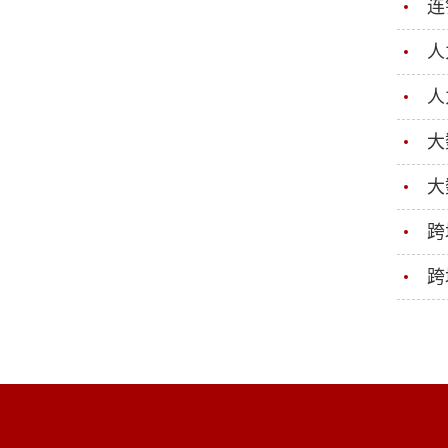
连
人
人
大
大
跨
跨